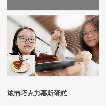
浓情巧克力慕斯蛋糕